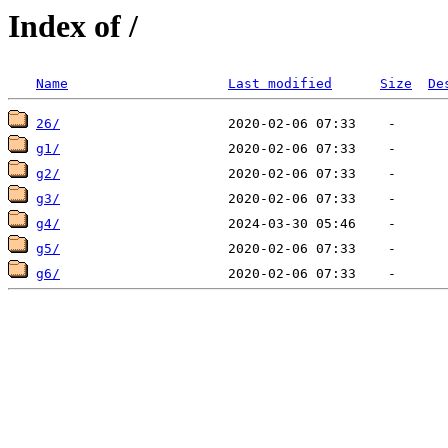
Index of /
Name
Last modified
Size
De
26/
g1/
g2/
g3/
g4/
g5/
g6/