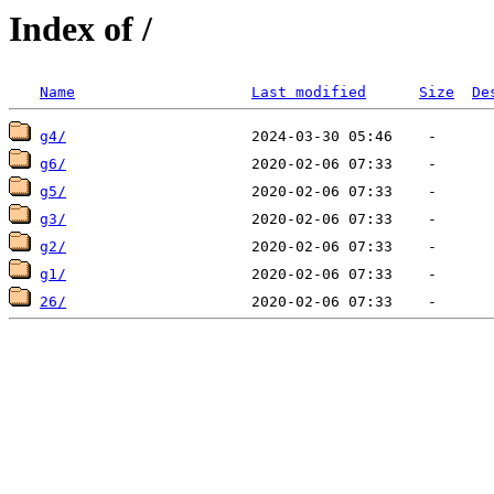
Index of /
Name
Last modified
Size
De
g4/
g6/
g5/
g3/
g2/
g1/
26/